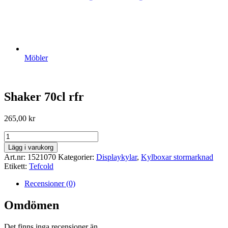
Möbler
Shaker 70cl rfr
265,00
kr
Shaker
70cl
Lägg i varukorg
rfr
Art.nr:
1521070
Kategorier:
Displaykylar
,
Kylboxar stormarknad
mängd
Etikett:
Tefcold
Recensioner (0)
Omdömen
Det finns inga recensioner än.