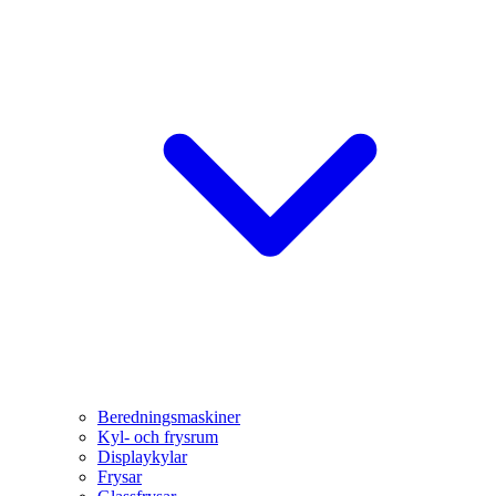
Beredningsmaskiner
Kyl- och frysrum
Displaykylar
Frysar