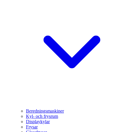
Beredningsmaskiner
Kyl- och frysrum
Displaykylar
Frysar