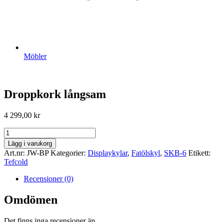
Möbler
Droppkork långsam
4 299,00
kr
Droppkork
långsam
Lägg i varukorg
mängd
Art.nr:
JW-BP
Kategorier:
Displaykylar
,
Fatölskyl
,
SKB-6
Etikett:
Tefcold
Recensioner (0)
Omdömen
Det finns inga recensioner än.