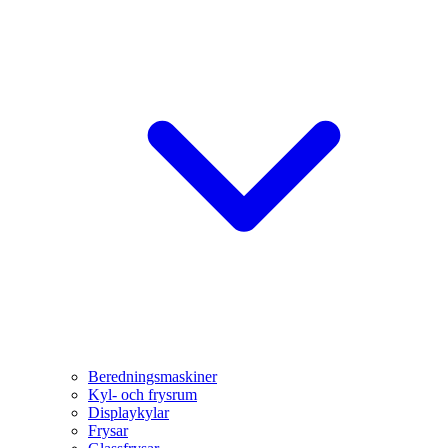
Beredningsmaskiner
Kyl- och frysrum
Displaykylar
Frysar