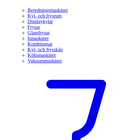
Beredningsmaskiner
Kyl- och frysrum
Displaykylar
Frysar
Glassfrysar
Ismaskiner
Kombiugnar
Kyl- och frysskåp
Köksmaskiner
Vakuummaskiner