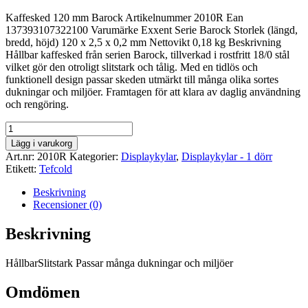
Kaffesked 120 mm Barock Artikelnummer 2010R Ean
137393107322100 Varumärke Exxent Serie Barock Storlek (längd,
bredd, höjd) 120 x 2,5 x 0,2 mm Nettovikt 0,18 kg Beskrivning
Hållbar kaffesked från serien Barock, tillverkad i rostfritt 18/0 stål
vilket gör den otroligt slitstark och tålig. Med en tidlös och
funktionell design passar skeden utmärkt till många olika sortes
dukningar och miljöer. Framtagen för att klara av daglig användning
och rengöring.
BAROCK
Kaffesked
Lägg i varukorg
12cm
Art.nr:
2010R
Kategorier:
Displaykylar
,
Displaykylar - 1 dörr
mängd
Etikett:
Tefcold
Beskrivning
Recensioner (0)
Beskrivning
HållbarSlitstark Passar många dukningar och miljöer
Omdömen