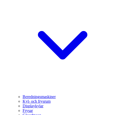
Beredningsmaskiner
Kyl- och frysrum
Displaykylar
Frysar