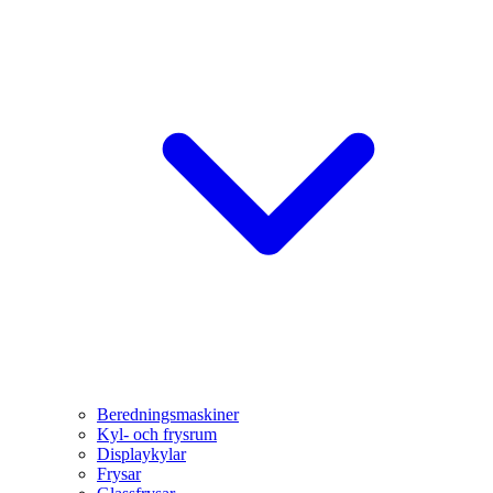
Beredningsmaskiner
Kyl- och frysrum
Displaykylar
Frysar