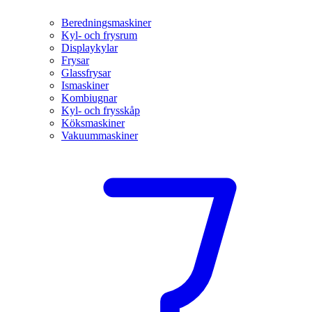
Beredningsmaskiner
Kyl- och frysrum
Displaykylar
Frysar
Glassfrysar
Ismaskiner
Kombiugnar
Kyl- och frysskåp
Köksmaskiner
Vakuummaskiner