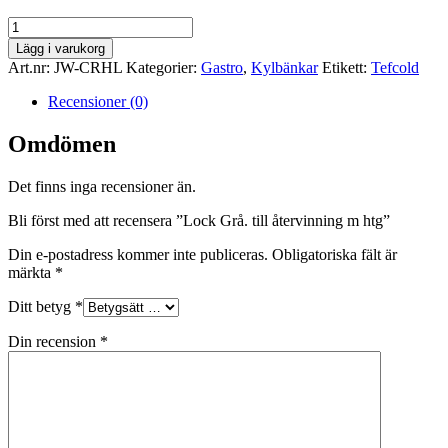
Lock
Grå.
Lägg i varukorg
till
Art.nr:
JW-CRHL
Kategorier:
Gastro
,
Kylbänkar
Etikett:
Tefcold
återvinning
m
Recensioner (0)
htg
mängd
Omdömen
Det finns inga recensioner än.
Bli först med att recensera ”Lock Grå. till återvinning m htg”
Din e-postadress kommer inte publiceras.
Obligatoriska fält är
märkta
*
Ditt betyg
*
Din recension
*