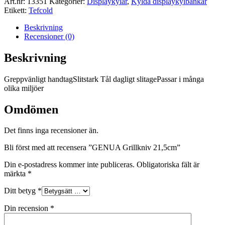
Art.nr:
13351
Kategorier:
Displaykylar
,
Kylda displaykylbänkar
mängd
Etikett:
Tefcold
Beskrivning
Recensioner (0)
Beskrivning
Greppvänligt handtagSlitstark Tål dagligt slitagePassar i många
olika miljöer
Omdömen
Det finns inga recensioner än.
Bli först med att recensera ”GENUA Grillkniv 21,5cm”
Din e-postadress kommer inte publiceras.
Obligatoriska fält är
märkta
*
Ditt betyg
*
Din recension
*