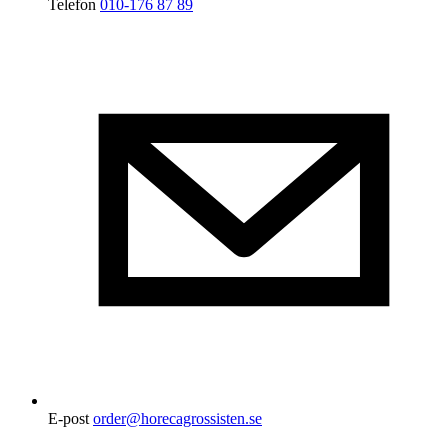
Telefon
010-176 87 89
E-post
order@horecagrossisten.se