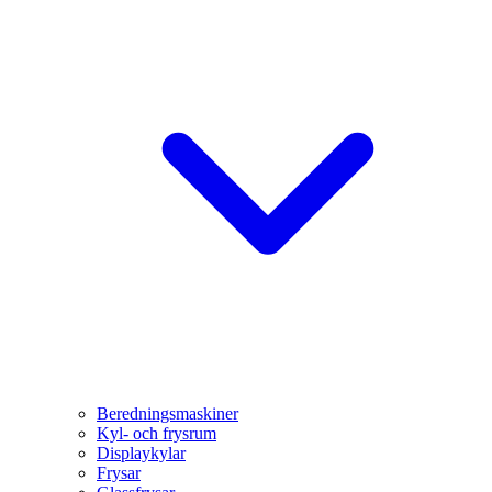
Beredningsmaskiner
Kyl- och frysrum
Displaykylar
Frysar