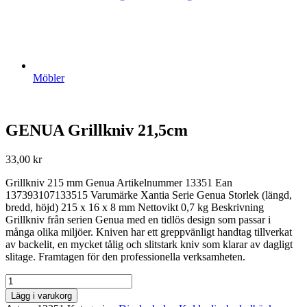
Möbler
GENUA Grillkniv 21,5cm
33,00
kr
Grillkniv 215 mm Genua Artikelnummer 13351 Ean
137393107133515 Varumärke Xantia Serie Genua Storlek (längd,
bredd, höjd) 215 x 16 x 8 mm Nettovikt 0,7 kg Beskrivning
Grillkniv från serien Genua med en tidlös design som passar i
många olika miljöer. Kniven har ett greppvänligt handtag tillverkat
av backelit, en mycket tålig och slitstark kniv som klarar av dagligt
slitage. Framtagen för den professionella verksamheten.
GENUA
Grillkniv
Lägg i varukorg
21,5cm