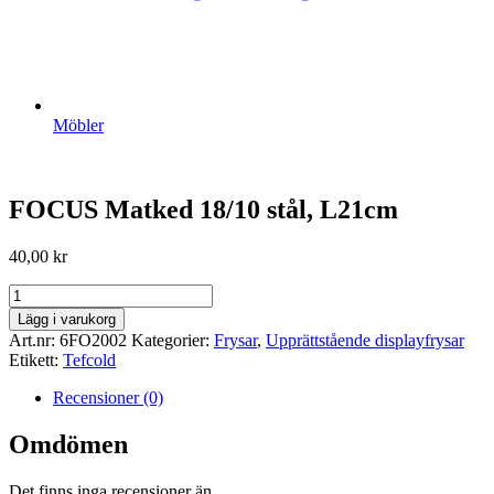
Möbler
FOCUS Matked 18/10 stål, L21cm
40,00
kr
FOCUS
Matked
Lägg i varukorg
18/10
Art.nr:
6FO2002
Kategorier:
Frysar
,
Upprättstående displayfrysar
stål,
Etikett:
Tefcold
L21cm
mängd
Recensioner (0)
Omdömen
Det finns inga recensioner än.