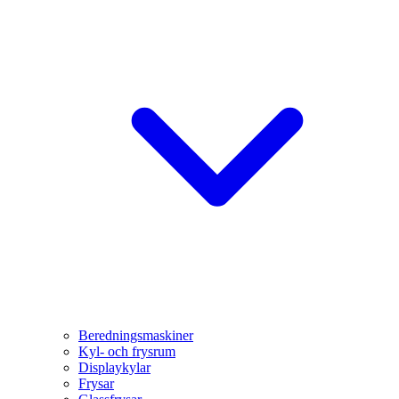
Beredningsmaskiner
Kyl- och frysrum
Displaykylar
Frysar