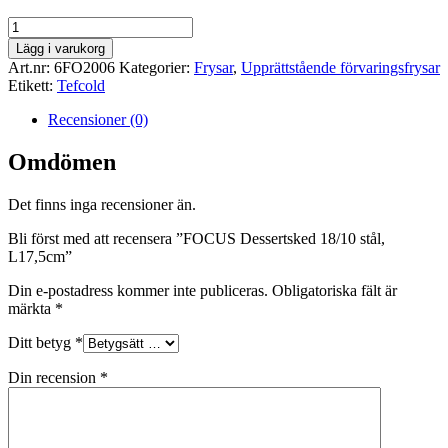
FOCUS
Dessertsked
Lägg i varukorg
18/10
Art.nr:
6FO2006
Kategorier:
Frysar
,
Upprättstående förvaringsfrysar
stål,
Etikett:
Tefcold
L17,5cm
mängd
Recensioner (0)
Omdömen
Det finns inga recensioner än.
Bli först med att recensera ”FOCUS Dessertsked 18/10 stål,
L17,5cm”
Din e-postadress kommer inte publiceras.
Obligatoriska fält är
märkta
*
Ditt betyg
*
Din recension
*