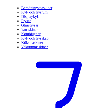
Beredningsmaskiner
Kyl- och frysrum
Displaykylar
Frysar
Glassfrysar
Ismaskiner
Kombiugnar
Kyl- och frysskåp
Köksmaskiner
Vakuummaskiner