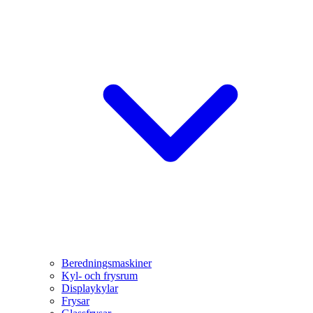
Beredningsmaskiner
Kyl- och frysrum
Displaykylar
Frysar