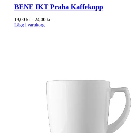
BENE IKT Praha Kaffekopp
Prisintervall:
19,00
kr
–
24,00
kr
Den
19,00 kr
Lägg i varukorg
här
till
produkten
24,00 kr
har
flera
varianter.
De
olika
alternativen
kan
väljas
på
produktsidan