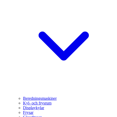
Beredningsmaskiner
Kyl- och frysrum
Displaykylar
Frysar