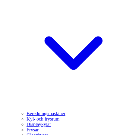
Beredningsmaskiner
Kyl- och frysrum
Displaykylar
Frysar