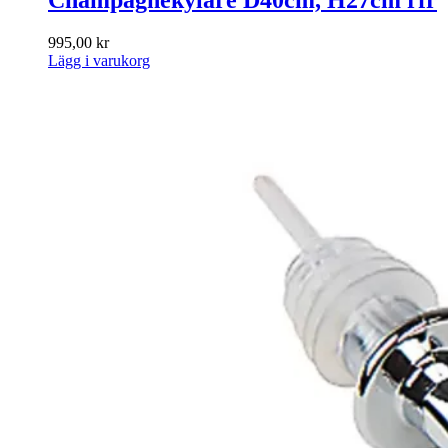
Champagnekylare D40cm, H27cm rfr
995,00
kr
Lägg i varukorg