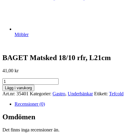
Möbler
BAGET Matsked 18/10 rfr, L21cm
41,00
kr
BAGET
Matsked
Lägg i varukorg
18/10
Art.nr:
35401
Kategorier:
Gastro
,
Underbänkar
Etikett:
Tefcold
rfr,
L21cm
Recensioner (0)
mängd
Omdömen
Det finns inga recensioner än.