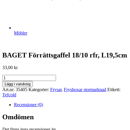
Möbler
BAGET Förrättsgaffel 18/10 rfr, L19,5cm
33,00
kr
BAGET
Förrättsgaffel
Lägg i varukorg
18/10
Art.nr:
35405
Kategorier:
Frysar
,
Frysboxar stormarknad
Etikett:
rfr,
Tefcold
L19,5cm
mängd
Recensioner (0)
Omdömen
Det finns inga recensioner än.