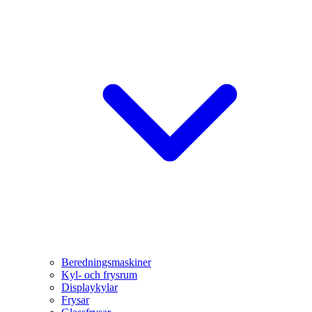
Beredningsmaskiner
Kyl- och frysrum
Displaykylar
Frysar