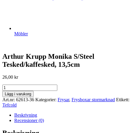
Möbler
Arthur Krupp Monika S/Steel
Tesked/kaffesked, 13,5cm
26,00
kr
Arthur
Krupp
Lägg i varukorg
Monika
Art.nr:
62613-36
Kategorier:
Frysar
,
Frysboxar stormarknad
Etikett:
S/Steel
Tefcold
Tesked/kaffesked,
13,5cm
Beskrivning
mängd
Recensioner (0)
Beskrivning