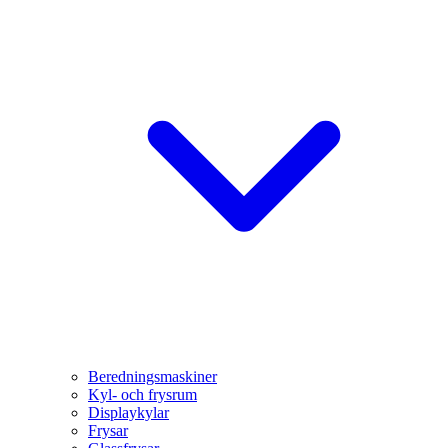
Beredningsmaskiner
Kyl- och frysrum
Displaykylar
Frysar