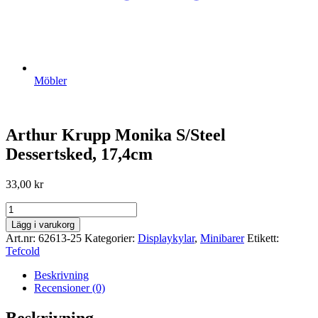
Möbler
Arthur Krupp Monika S/Steel
Dessertsked, 17,4cm
33,00
kr
Arthur
Krupp
Lägg i varukorg
Monika
Art.nr:
62613-25
Kategorier:
Displaykylar
,
Minibarer
Etikett:
S/Steel
Tefcold
Dessertsked,
17,4cm
Beskrivning
mängd
Recensioner (0)
Beskrivning