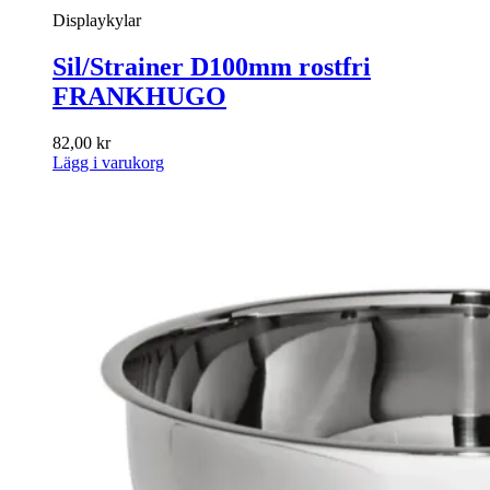
Displaykylar
Sil/Strainer D100mm rostfri
FRANKHUGO
82,00
kr
Lägg i varukorg