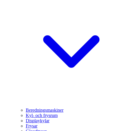
Beredningsmaskiner
Kyl- och frysrum
Displaykylar
Frysar