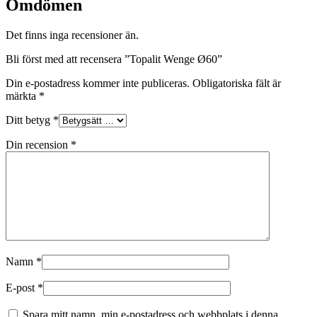
Omdömen
Det finns inga recensioner än.
Bli först med att recensera ”Topalit Wenge Ø60”
Din e-postadress kommer inte publiceras.
Obligatoriska fält är
märkta
*
Ditt betyg
*
Din recension
*
Namn
*
E-post
*
Spara mitt namn, min e-postadress och webbplats i denna