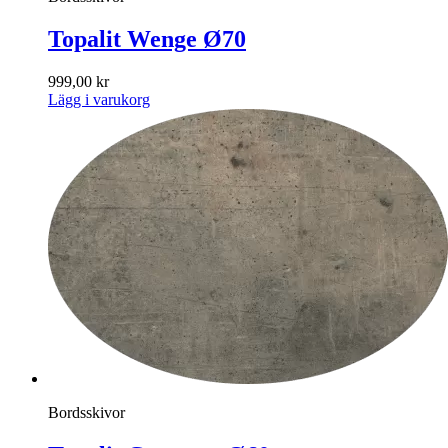
Topalit Wenge Ø70
999,00
kr
Lägg i varukorg
Bordsskivor