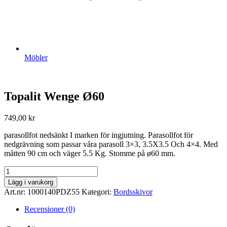
Möbler
Topalit Wenge Ø60
749,00
kr
parasollfot nedsänkt I marken för ingjutning. Parasollfot för
nedgrävning som passar våra parasoll 3×3, 3.5X3.5 Och 4×4. Med
måtten 90 cm och väger 5.5 Kg. Stomme på ø60 mm.
Topalit
Wenge
Lägg i varukorg
Ø60
Art.nr:
1000140PDZ55
Kategori:
Bordsskivor
mängd
Recensioner (0)