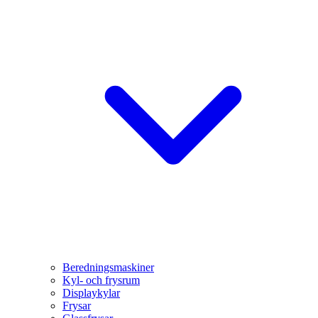
Beredningsmaskiner
Kyl- och frysrum
Displaykylar
Frysar