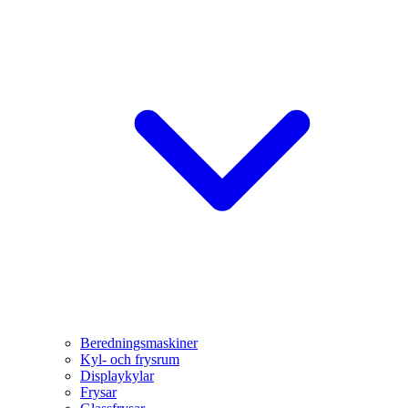
Beredningsmaskiner
Kyl- och frysrum
Displaykylar
Frysar