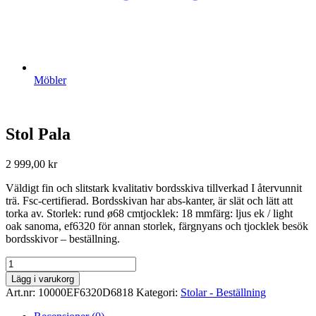
Möbler
Stol Pala
2 999,00
kr
Väldigt fin och slitstark kvalitativ bordsskiva tillverkad I återvunnit
trä. Fsc-certifierad. Bordsskivan har abs-kanter, är slät och lätt att
torka av. Storlek: rund ø68 cmtjocklek: 18 mmfärg: ljus ek / light
oak sanoma, ef6320 för annan storlek, färgnyans och tjocklek besök
bordsskivor – beställning.
Stol
Pala
Lägg i varukorg
mängd
Art.nr:
10000EF6320D6818
Kategori:
Stolar - Beställning