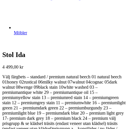
Möbler
Stol Ida
4 499,00
kr
Välj färgbets – standard / premium natural beech 01 natural beech
01honey 02rustical 06milky walnut 07walnut 04cognac 05dark
walnut 08wenge 09black stain 10white washed 03 –
premiumantique white 29 – premiumantique oil 15 –
premiumyellow stain 13 – premiumred stain 14 – premiumgreen
stain 12 – premiumgrey stain 11 – premiumwhite 16 – premiumlight
green 21 – premiumdark green 22 – premiumburgundy 23 –
premiumlight blue 19 – premiumdark blue 20 – premium light grey
17- premium dark grey 18 – premium black 24 – premium välj
prisgrupp & se klädsel träsits (endast veneer utan klädsel) träsits
(endast veneer utan klädsel)prisgrupp a – konstläder / pu-läder /