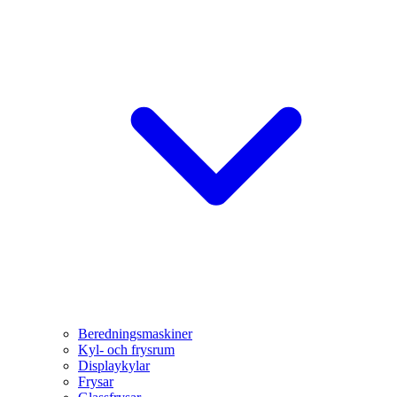
Beredningsmaskiner
Kyl- och frysrum
Displaykylar
Frysar