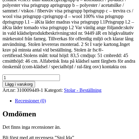
polyester visa prisgrupp aprisgrupp b – polyester / acetatsilke /
sammet / viskos / fiberväv visa prisgrupp bprisgrupp c – trevira cs /
wool visa prisgrupp cprisgrupp d – wool 100% visa prisgrupp
dprisgrupp l.1 – äKta läder madras visa prisgrupp l.1Prisgrupp l.2 –
äKta läder tornado visa prisgrupp l.2 Var vänlig ange följande:skriv
in vald klädselproduktbeskrivning:stol nr. 9449 äR en högkvalitativ
märkesstol från fameg. Tillverkas för offentlig miljö och klarar lång
användning. Stolen levereras monterad. 2 St I varje kartong.Inget
krav på minsta antal vid beställning. Stolen är fsc®-
certifierad.Stolens mått: total höjd: 83,5 cmdjup: 51 cmbredd: 45
cmsitthöjd: 46 cm. Alfabetisk lista på klädsel samt färgbets för andra
önskemål (com-klädsel / specialhöjd / ral-färg osv) kontakta oss
Stol
Ida
Lägg i varukorg
mängd
Art.nr:
310009449-1
Kategori:
Stolar - Beställning
Recensioner (0)
Omdömen
Det finns inga recensioner än.
Bli först med att recensera ”Stol Ida”