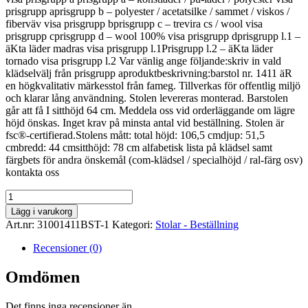
prisgrupp aprisgrupp b – polyester / acetatsilke / sammet / viskos /
fiberväv visa prisgrupp bprisgrupp c – trevira cs / wool visa
prisgrupp cprisgrupp d – wool 100% visa prisgrupp dprisgrupp l.1 –
äKta läder madras visa prisgrupp l.1Prisgrupp l.2 – äKta läder
tornado visa prisgrupp l.2 Var vänlig ange följande:skriv in vald
klädselvälj från prisgrupp aproduktbeskrivning:barstol nr. 1411 äR
en högkvalitativ märkesstol från fameg. Tillverkas för offentlig miljö
och klarar lång användning. Stolen levereras monterad. Barstolen
går att få I sitthöjd 64 cm. Meddela oss vid orderläggande om lägre
höjd önskas. Inget krav på minsta antal vid beställning. Stolen är
fsc®-certifierad.Stolens mått: total höjd: 106,5 cmdjup: 51,5
cmbredd: 44 cmsitthöjd: 78 cm alfabetisk lista på klädsel samt
färgbets för andra önskemål (com-klädsel / specialhöjd / ral-färg osv)
kontakta oss
Stol
Akka
Lägg i varukorg
mängd
Art.nr:
31001411BST-1
Kategori:
Stolar - Beställning
Recensioner (0)
Omdömen
Det finns inga recensioner än.