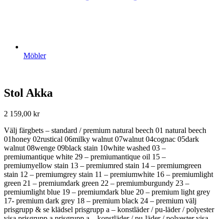
Möbler
Stol Akka
2 159,00
kr
Välj färgbets – standard / premium natural beech 01 natural beech
01honey 02rustical 06milky walnut 07walnut 04cognac 05dark
walnut 08wenge 09black stain 10white washed 03 –
premiumantique white 29 – premiumantique oil 15 –
premiumyellow stain 13 – premiumred stain 14 – premiumgreen
stain 12 – premiumgrey stain 11 – premiumwhite 16 – premiumlight
green 21 – premiumdark green 22 – premiumburgundy 23 –
premiumlight blue 19 – premiumdark blue 20 – premium light grey
17- premium dark grey 18 – premium black 24 – premium välj
prisgrupp & se klädsel prisgrupp a – konstläder / pu-läder / polyester
visa prisgrupp a prisgrupp a – konstläder / pu-läder / polyester visa