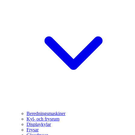
Beredningsmaskiner
Kyl- och frysrum
Displaykylar
Frysar