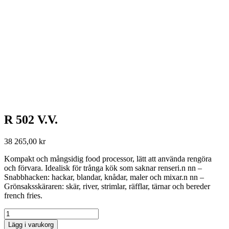
R 502 V.V.
38 265,00
kr
Kompakt och mångsidig food processor, lätt att använda rengöra
och förvara. Idealisk för trånga kök som saknar renseri.n nn –
Snabbhacken: hackar, blandar, knådar, maler och mixar.n nn –
Grönsaksskäraren: skär, river, strimlar, räfflar, tärnar och bereder
french fries.
R
502
Lägg i varukorg