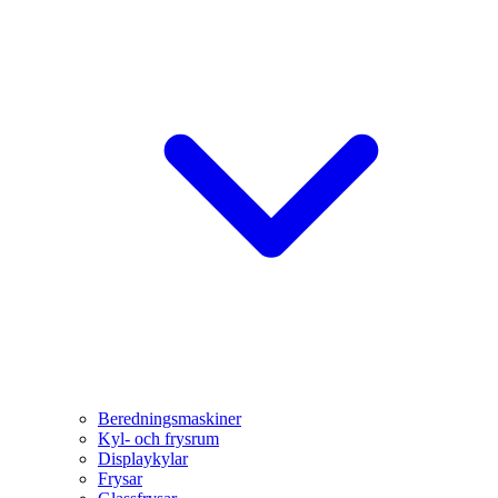
Beredningsmaskiner
Kyl- och frysrum
Displaykylar
Frysar