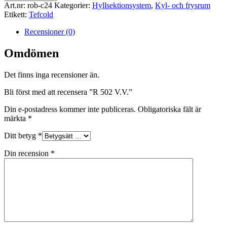
V.V.
Art.nr:
rob-c24
Kategorier:
Hyllsektionsystem
,
Kyl- och frysrum
mängd
Etikett:
Tefcold
Recensioner (0)
Omdömen
Det finns inga recensioner än.
Bli först med att recensera ”R 502 V.V.”
Din e-postadress kommer inte publiceras.
Obligatoriska fält är
märkta
*
Ditt betyg
*
Din recension
*