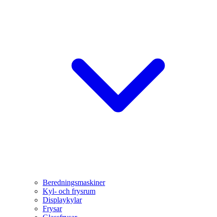
Beredningsmaskiner
Kyl- och frysrum
Displaykylar
Frysar