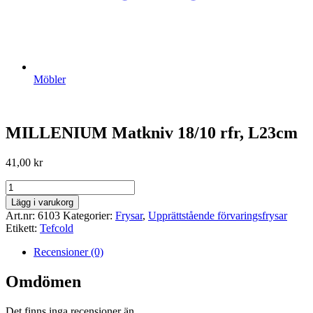
Möbler
MILLENIUM Matkniv 18/10 rfr, L23cm
41,00
kr
MILLENIUM
Matkniv
Lägg i varukorg
18/10
Art.nr:
6103
Kategorier:
Frysar
,
Upprättstående förvaringsfrysar
rfr,
Etikett:
Tefcold
L23cm
mängd
Recensioner (0)
Omdömen
Det finns inga recensioner än.