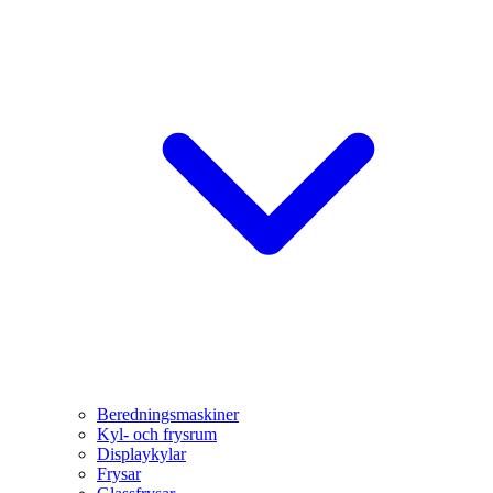
Beredningsmaskiner
Kyl- och frysrum
Displaykylar
Frysar