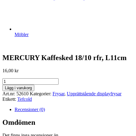
Möbler
MERCURY Kaffesked 18/10 rfr, L11cm
16,00
kr
MERCURY
Kaffesked
Lägg i varukorg
18/10
Art.nr:
52610
Kategorier:
Frysar
,
Upprättstående displayfrysar
rfr,
Etikett:
Tefcold
L11cm
mängd
Recensioner (0)
Omdömen
Det finns inga recensioner än.