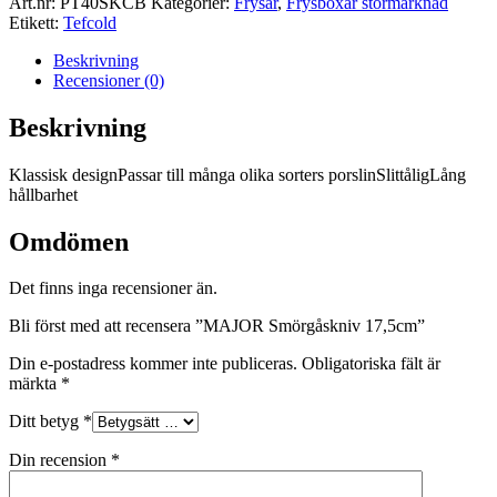
Art.nr:
PT40SKCB
Kategorier:
Frysar
,
Frysboxar stormarknad
mängd
Etikett:
Tefcold
Beskrivning
Recensioner (0)
Beskrivning
Klassisk designPassar till många olika sorters porslinSlittåligLång
hållbarhet
Omdömen
Det finns inga recensioner än.
Bli först med att recensera ”MAJOR Smörgåskniv 17,5cm”
Din e-postadress kommer inte publiceras.
Obligatoriska fält är
märkta
*
Ditt betyg
*
Din recension
*