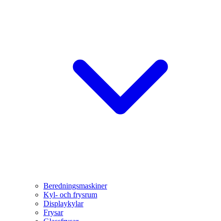
Beredningsmaskiner
Kyl- och frysrum
Displaykylar
Frysar