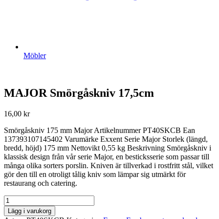
Möbler
MAJOR Smörgåskniv 17,5cm
16,00
kr
Smörgåskniv 175 mm Major Artikelnummer PT40SKCB Ean
137393107145402 Varumärke Exxent Serie Major Storlek (längd,
bredd, höjd) 175 mm Nettovikt 0,55 kg Beskrivning Smörgåskniv i
klassisk design från vår serie Major, en besticksserie som passar till
många olika sorters porslin. Kniven är tillverkad i rostfritt stål, vilket
gör den till en otroligt tålig kniv som lämpar sig utmärkt för
restaurang och catering.
MAJOR
Smörgåskniv
Lägg i varukorg
17,5cm