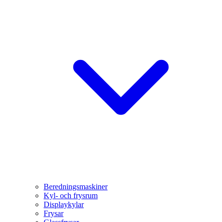
Beredningsmaskiner
Kyl- och frysrum
Displaykylar
Frysar