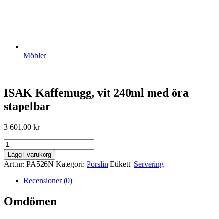
Möbler
ISAK Kaffemugg, vit 240ml med öra
stapelbar
3 601,00
kr
ISAK
Kaffemugg,
Lägg i varukorg
vit
Art.nr:
PA526N
Kategori:
Porslin
Etikett:
Servering
240ml
med
Recensioner (0)
öra
stapelbar
Omdömen
mängd