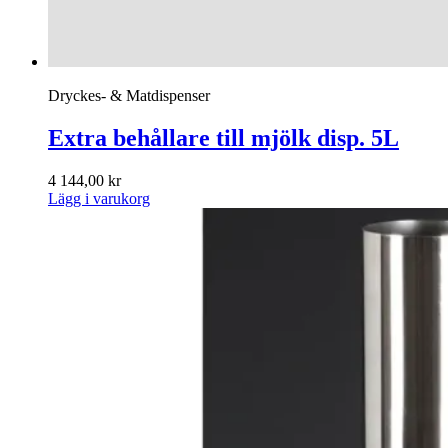
Dryckes- & Matdispenser
Extra behållare till mjölk disp. 5L
4 144,00
kr
Lägg i varukorg