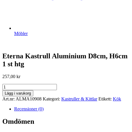
Möbler
Eterna Kastrull Aluminium D8cm, H6cm
1 st htg
257,00
kr
Eterna
Kastrull
Lägg i varukorg
Aluminium
Art.nr:
ALMA10908
Kategori:
Kastruller & Kittlar
Etikett:
Kök
D8cm,
H6cm
Recensioner (0)
1
st
Omdömen
htg
mängd