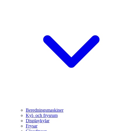
Beredningsmaskiner
Kyl- och frysrum
Displaykylar
Frysar