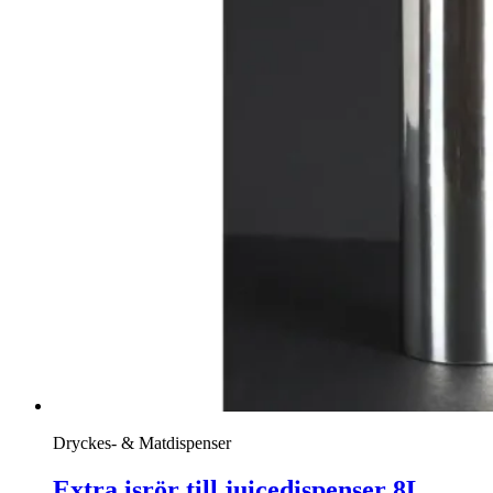
Dryckes- & Matdispenser
Extra isrör till juicedispenser 8L