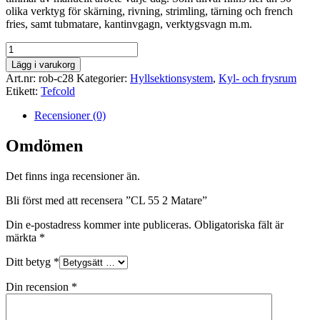
olika verktyg för skärning, rivning, strimling, tärning och french
fries, samt tubmatare, kantinvgagn, verktygsvagn m.m.
CL
55
Lägg i varukorg
2
Art.nr:
rob-c28
Kategorier:
Hyllsektionsystem
,
Kyl- och frysrum
Matare
Etikett:
Tefcold
mängd
Recensioner (0)
Omdömen
Det finns inga recensioner än.
Bli först med att recensera ”CL 55 2 Matare”
Din e-postadress kommer inte publiceras.
Obligatoriska fält är
märkta
*
Ditt betyg
*
Din recension
*