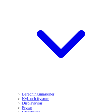
Beredningsmaskiner
Kyl- och frysrum
Displaykylar
Frysar