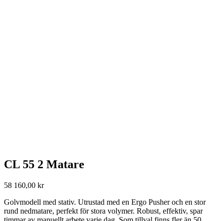
CL 55 2 Matare
58 160,00
kr
Golvmodell med stativ. Utrustad med en Ergo Pusher och en stor
rund nedmatare, perfekt för stora volymer. Robust, effektiv, spar
timmar av manuellt arbete varje dag. Som tillval finns fler än 50