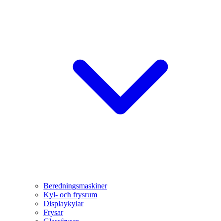
Beredningsmaskiner
Kyl- och frysrum
Displaykylar
Frysar