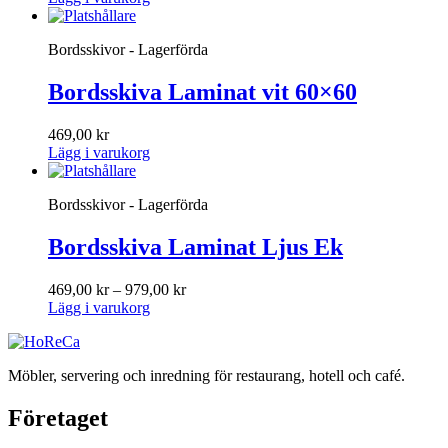
Bordsskivor - Lagerförda
Bordsskiva Laminat vit 60×60
469,00
kr
Lägg i varukorg
Bordsskivor - Lagerförda
Bordsskiva Laminat Ljus Ek
Prisintervall:
469,00
kr
–
979,00
kr
Den
469,00 kr
Lägg i varukorg
här
till
produkten
979,00 kr
har
Möbler, servering och inredning för restaurang, hotell och café.
flera
varianter.
Företaget
De
olika