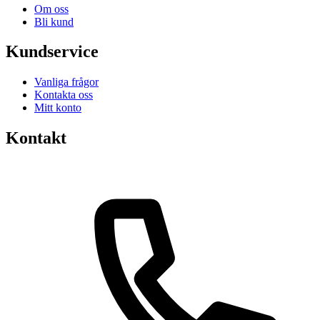
alternativen
Om oss
kan
Bli kund
väljas
på
Kundservice
produktsidan
Vanliga frågor
Kontakta oss
Mitt konto
Kontakt