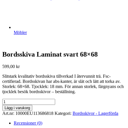
Möbler
Bordsskiva Laminat svart 68×68
599,00
kr
Slitstark kvalitativ bordsskiva tillverkad I återvunnit trä. Fsc-
certifierad. Bordsskivan har abs-kanter, är slät och lätt att torka av.
Storlek: 68×68. Tjocklek: 18 mm. För annan storlek, färgnyans och
tjocklek besök bordsskivor – beställning.
Bordsskiva
Laminat
Lägg i varukorg
svart
Art.nr:
10000EU113686818
Kategori:
Bordsskivor - Lagerförda
68x68
mängd
Recensioner (0)