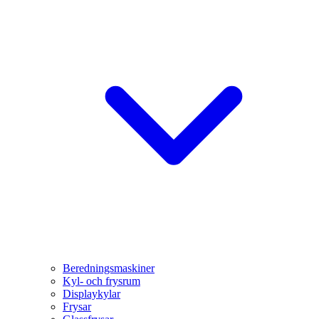
Beredningsmaskiner
Kyl- och frysrum
Displaykylar
Frysar