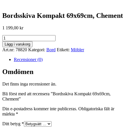
Bordsskiva Kompakt 69x69cm, Chement
1 199,00
kr
Bordsskiva
Kompakt
Lägg i varukorg
69x69cm,
Art.nr:
78820
Kategori:
Bord
Etikett:
Möbler
Chement
mängd
Recensioner (0)
Omdömen
Det finns inga recensioner än.
Bli först med att recensera ”Bordsskiva Kompakt 69x69cm,
Chement”
Din e-postadress kommer inte publiceras.
Obligatoriska fält är
märkta
*
Ditt betyg
*