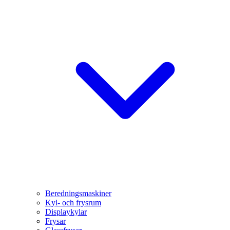
Beredningsmaskiner
Kyl- och frysrum
Displaykylar
Frysar