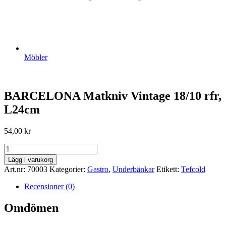
Möbler
BARCELONA Matkniv Vintage 18/10 rfr,
L24cm
54,00
kr
BARCELONA
Matkniv
Lägg i varukorg
Vintage
Art.nr:
70003
Kategorier:
Gastro
,
Underbänkar
Etikett:
Tefcold
18/10
rfr,
Recensioner (0)
L24cm
mängd
Omdömen