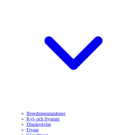
Beredningsmaskiner
Kyl- och frysrum
Displaykylar
Frysar