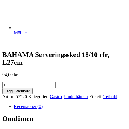
Möbler
BAHAMA Serveringssked 18/10 rfr,
L27cm
94,00
kr
BAHAMA
Serveringssked
Lägg i varukorg
18/10
Art.nr:
57520
Kategorier:
Gastro
,
Underbänkar
Etikett:
Tefcold
rfr,
L27cm
Recensioner (0)
mängd
Omdömen