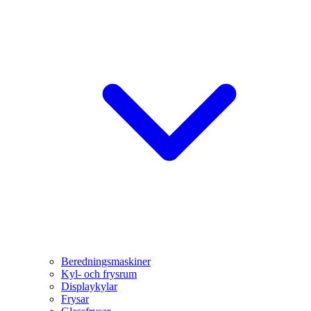
Beredningsmaskiner
Kyl- och frysrum
Displaykylar
Frysar