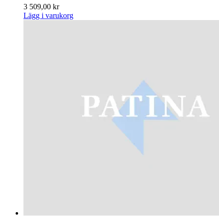
3 509,00
kr
Lägg i varukorg