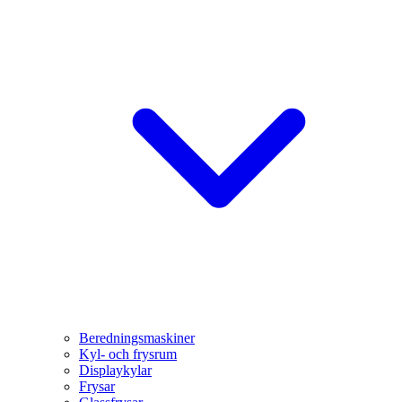
Beredningsmaskiner
Kyl- och frysrum
Displaykylar
Frysar