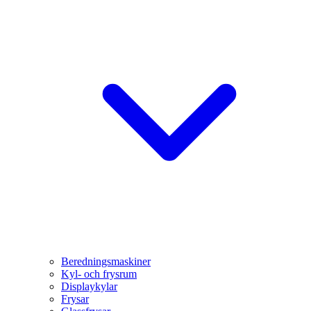
Beredningsmaskiner
Kyl- och frysrum
Displaykylar
Frysar