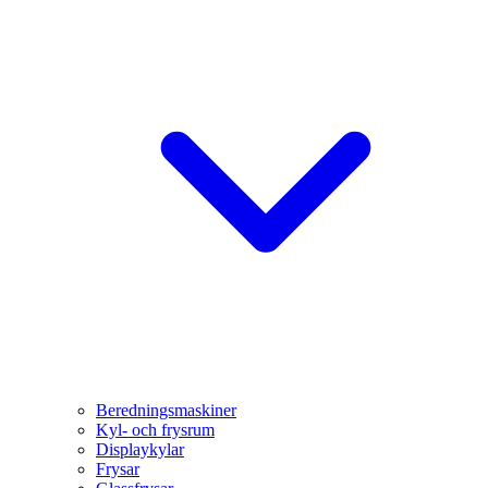
Beredningsmaskiner
Kyl- och frysrum
Displaykylar
Frysar