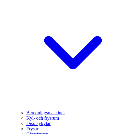
Beredningsmaskiner
Kyl- och frysrum
Displaykylar
Frysar