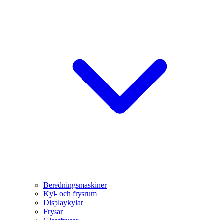
Beredningsmaskiner
Kyl- och frysrum
Displaykylar
Frysar