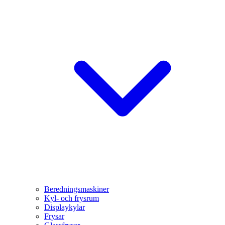
Beredningsmaskiner
Kyl- och frysrum
Displaykylar
Frysar