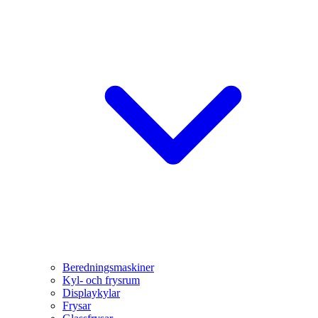
Beredningsmaskiner
Kyl- och frysrum
Displaykylar
Frysar