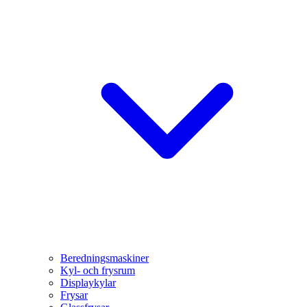
Beredningsmaskiner
Kyl- och frysrum
Displaykylar
Frysar