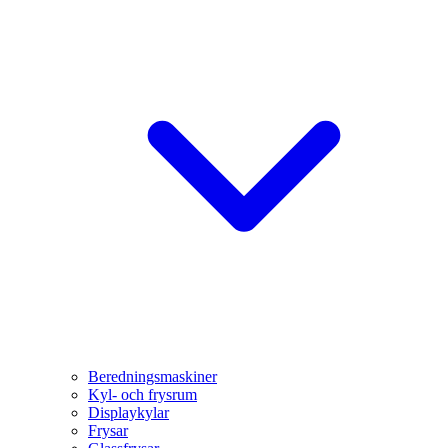
Beredningsmaskiner
Kyl- och frysrum
Displaykylar
Frysar