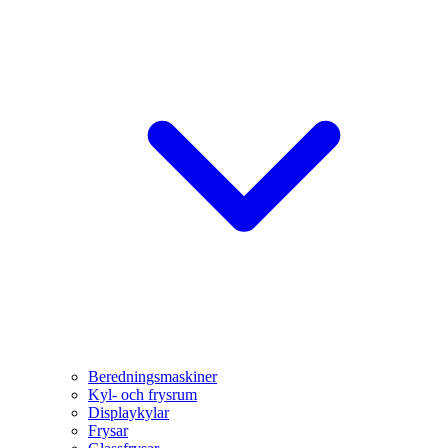
Beredningsmaskiner
Kyl- och frysrum
Displaykylar
Frysar