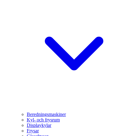
Beredningsmaskiner
Kyl- och frysrum
Displaykylar
Frysar