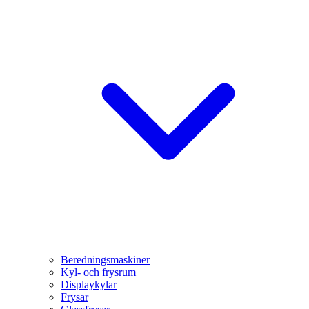
Beredningsmaskiner
Kyl- och frysrum
Displaykylar
Frysar